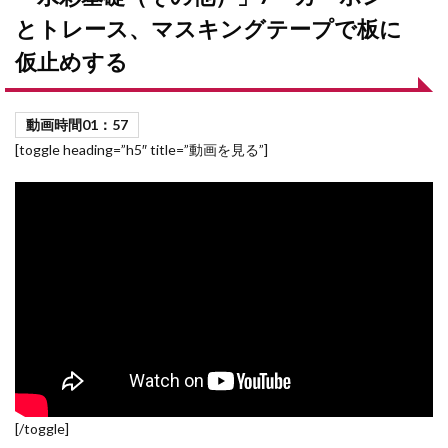
とトレース、マスキングテープで板に
仮止めする
動画時間01：57
[toggle heading=”h5″ title=”動画を見る”]
[/toggle]