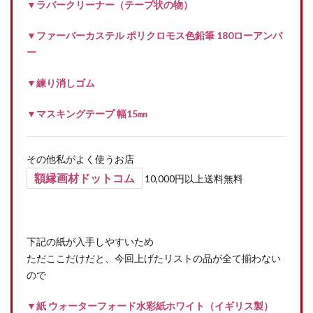
▼ラバークリーナー（テープ状の物）
▼ファーバーカステル ポリクロモス色鉛筆 180ローアンバ
ー
▼練り消しゴム
▼マスキングテープ 幅15㎜
その他私がよく使うお店
額縁画材ドットコム
10,000円以上送料無料
下記の紙が入手しやすいため
ただここだけだと、今回上げたリストの品が全て揃わない
ので
▼紙 ウォーターフォード水彩紙ホワイト（イギリス製）