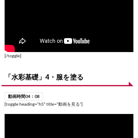
[/toggle]
「水彩基礎」4・服を塗る
動画時間04
：08
[toggle heading=”h5″ title=”動画を見る”]