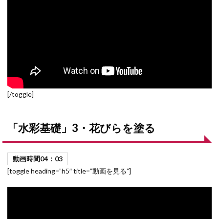
[/toggle]
「水彩基礎」3・花びらを塗る
動画時間04
：03
[toggle heading=”h5″ title=”動画を見る”]